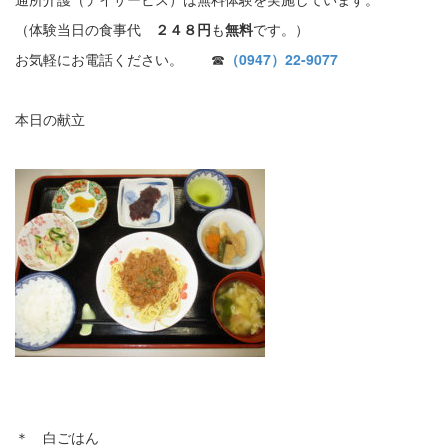
（体験当日の食事代
２４８円
も
無料
です。）
お気軽にお電話ください。 ☎
（0947）22-9077
本日の献立
＊ 白ごはん