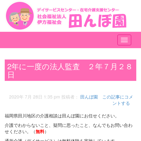
メ
ニ
ュ
ー
2年に一度の法人監査 ２年７月２８
日
2020年 7月 28日 1:35 pm
投稿者：
田んぼ園
この記事にコメ
ントする
福岡県田川地区の介護相談は田んぼ園にお任せください。
介護でわからないこと、疑問に思ったこと、なんでもお問い合わ
せください。（
無料
）
通所介護（デイサービス）は無料体験を実施しています。