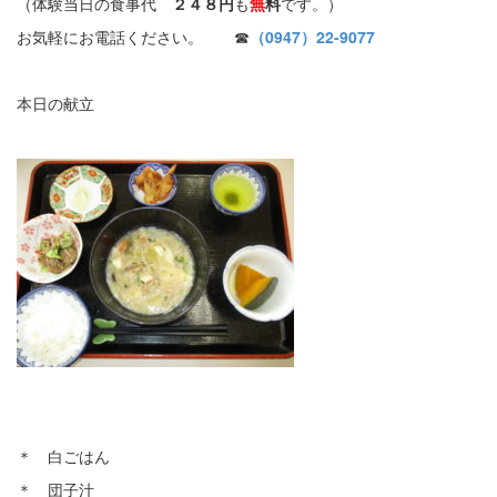
（体験当日の食事代
２４８円
も
無
料
です。）
お気軽にお電話ください。 ☎
（0947）22-9077
本日の献立
＊ 白ごはん
＊ 団子汁