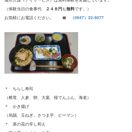
（体験当日の食事代
２４８円
も
無料
です。）
お気軽にお電話ください。 ☎
（0947）22-9077
＊ ちらし寿司
（椎茸、人参、卵、大葉、桜でんぷん、海老）
＊ かき揚げ
（烏賊、玉ねぎ、さつま芋、ピーマン）
＊ 菜の花の辛し和え