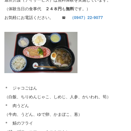
（体験当日の食事代
２４８円
も
無料
です。）
お気軽にお電話ください。 ☎
（0947）22-9077
＊ ジャコごはん
（白飯、ちりめんじゃこ、しめじ、人参、かいわれ、筍）
＊ 肉うどん
（牛肉、うどん、ゆで卵、かまぼこ、葱）
＊ 鱚のフライ