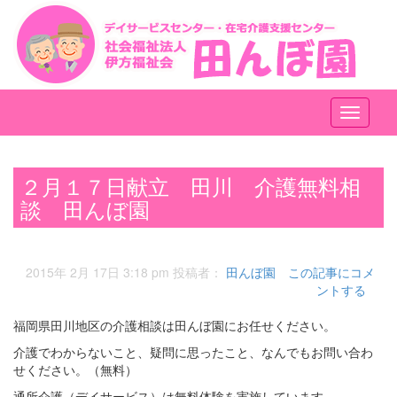
メ
ニ
ュ
ー
２月１７日献立 田川 介護無料相
談 田んぼ園
2015年 2月 17日 3:18 pm
投稿者：
田んぼ園
この記事にコメ
ントする
福岡県田川地区の介護相談は田んぼ園にお任せください。
介護でわからないこと、疑問に思ったこと、なんでもお問い合わ
せください。（無料）
通所介護（デイサービス）は無料体験を実施しています。