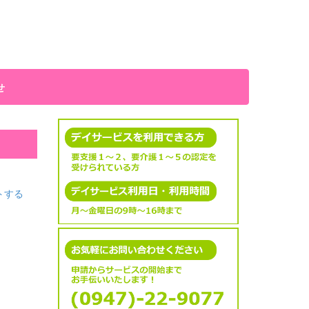
せ
トする