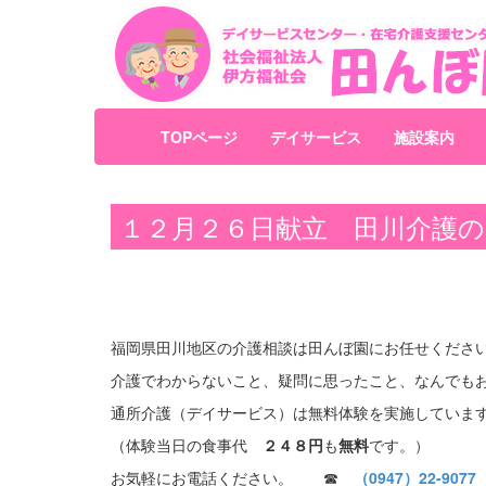
TOPページ
デイサービス
施設案内
１２月２６日献立 田川介護
福岡県田川地区の介護相談は田んぼ園にお任せくださ
介護でわからないこと、疑問に思ったこと、なんでも
通所介護（デイサービス）は無料体験を実施していま
（体験当日の食事代
２４８円
も
無料
です。）
お気軽にお電話ください。 ☎
（0947）22-9077