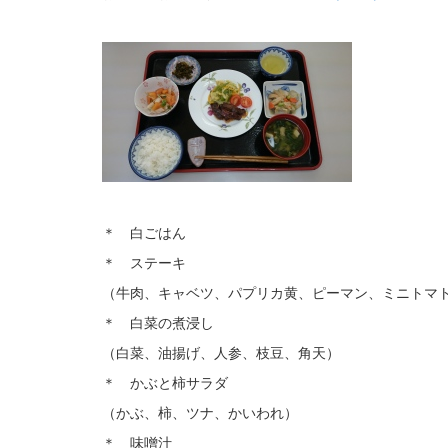
＊ 白ごはん
＊ ステーキ
（牛肉、キャベツ、パプリカ黄、ピーマン、ミニトマ
＊ 白菜の煮浸し
（白菜、油揚げ、人参、枝豆、角天）
＊ かぶと柿サラダ
（かぶ、柿、ツナ、かいわれ）
＊ 味噌汁