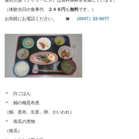
（体験当日の食事代
２４８円
も
無料
です。）
お気軽にお電話ください。 ☎
（0947）22-9077
＊ 白ごはん
＊ 鰯の梅昆布煮
（鰯、昆布、生姜、卵、かいわれ）
＊ 南瓜の煮物
（南瓜）