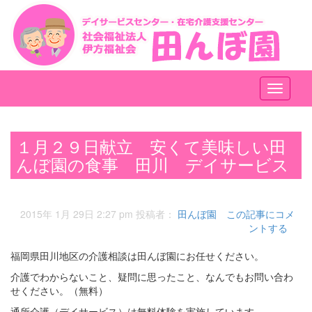
メ
ニ
ュ
ー
１月２９日献立 安くて美味しい田
んぼ園の食事 田川 デイサービス
2015年 1月 29日 2:27 pm
投稿者：
田んぼ園
この記事にコメ
ントする
福岡県田川地区の介護相談は田んぼ園にお任せください。
介護でわからないこと、疑問に思ったこと、なんでもお問い合わ
せください。（無料）
通所介護（デイサービス）は無料体験を実施しています。