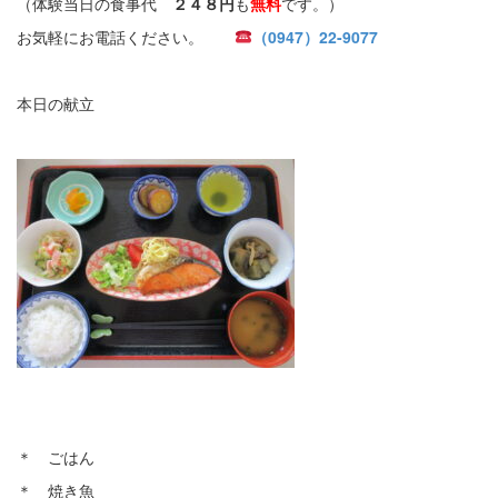
（体験当日の食事代
２４８円
も
無料
です。）
お気軽にお電話ください。
（0947）22-9077
本日の献立
＊ ごはん
＊ 焼き魚