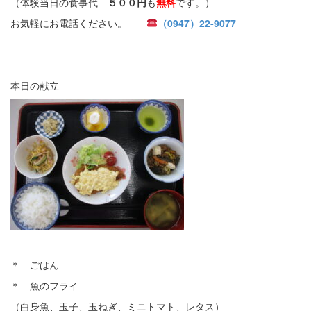
（体験当日の食事代
５００円
も
無料
です。）
お気軽にお電話ください。
（0947）22-9077
本日の献立
＊ ごはん
＊ 魚のフライ
（白身魚、玉子、玉ねぎ、ミニトマト、レタス）