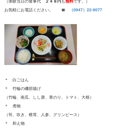
（体験当日の食事代
２４８円
も
無料
です。）
お気軽にお電話ください。 ☎
（0947）22-9077
＊ 白ごはん
＊ 竹輪の磯部揚げ
（竹輪、南瓜、しし唐、青のり、トマト、大根）
＊ 煮物
（筍、吹き、椎茸、人参、グリンピース）
＊ 和え物