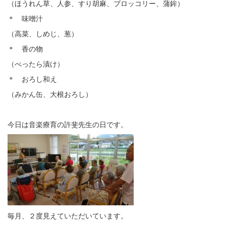
（ほうれん草、人参、すり胡麻、ブロッコリー、蒲鉾）
＊ 味噌汁
（高菜、しめじ、葱）
＊ 香の物
（べったら漬け）
＊ おろし和え
（みかん缶、大根おろし）
今日は音楽療育の許斐先生の日です。
毎月、２度見えていただいています。