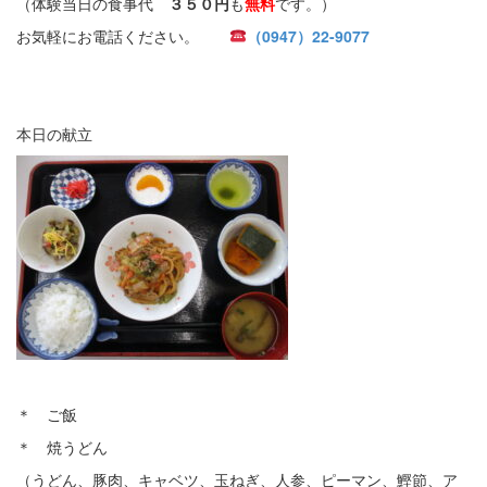
（体験当日の食事代
３５０円
も
無料
です。）
お気軽にお電話ください。
（0947）22-9077
本日の献立
＊ ご飯
＊ 焼うどん
（うどん、豚肉、キャベツ、玉ねぎ、人参、ピーマン、鰹節、ア