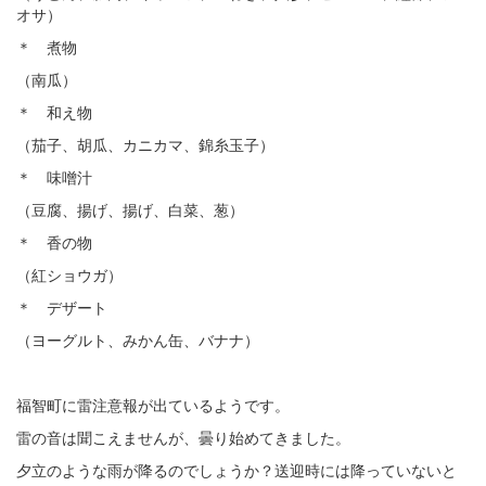
オサ）
＊ 煮物
（南瓜）
＊ 和え物
（茄子、胡瓜、カニカマ、錦糸玉子）
＊ 味噌汁
（豆腐、揚げ、揚げ、白菜、葱）
＊ 香の物
（紅ショウガ）
＊ デザート
（ヨーグルト、みかん缶、バナナ）
福智町に雷注意報が出ているようです。
雷の音は聞こえませんが、曇り始めてきました。
夕立のような雨が降るのでしょうか？送迎時には降っていないと