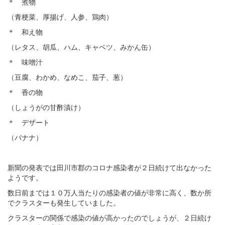
＊ 煮物
（青梗菜、厚揚げ、人参、鶏肉）
＊ 和え物
（レタス、胡瓜、ハム、キャベツ、みかん缶）
＊ 味噌汁
（豆腐、わかめ、なめこ、茄子、葱）
＊ 香の物
（しょうがの甘酢漬け）
＊ デザート
（バナナ）
新聞の発表では田川市郡のコロナ感染者が２日続けて出なかった
ようです。
数日前までは１０万人当たりの感染者の値が非常に高く、数か所
でクラスターも発生していました。
クラスターの関係で感染の値が高かったのでしょうが、２日続け