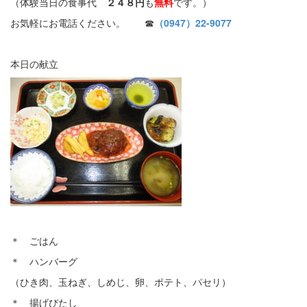
（体験当日の食事代
２４８円
も
無料
です。）
お気軽にお電話ください。 ☎
（0947）22-9077
本日の献立
＊ ごはん
＊ ハンバーグ
（ひき肉、玉ねぎ、しめじ、卵、ポテト、パセリ）
＊ 揚げびたし