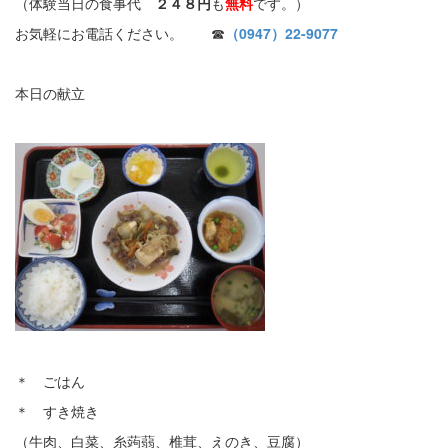
（体験当日の食事代
２４８円
も
無料
です。）
お気軽にお電話ください。 ☎
（0947）22-9077
本日の献立
＊ ごはん
＊ すき焼き
（牛肉、白菜、糸蒟蒻、椎茸、えのき、豆腐）