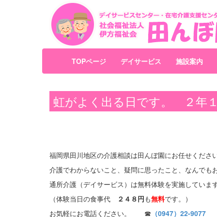
TOPページ
デイサービス
施設案内
虹がよく出る日です。 ２年
福岡県田川地区の介護相談は田んぼ園にお任せくださ
介護でわからないこと、疑問に思ったこと、なんでも
通所介護（デイサービス）は無料体験を実施していま
（体験当日の食事代
２４８円
も
無料
です。）
お気軽にお電話ください。 ☎
（0947）22-9077