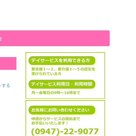
せ
トする