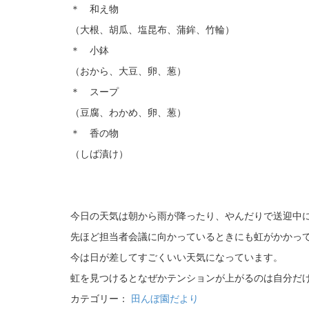
＊ 和え物
（大根、胡瓜、塩昆布、蒲鉾、竹輪）
＊ 小鉢
（おから、大豆、卵、葱）
＊ スープ
（豆腐、わかめ、卵、葱）
＊ 香の物
（しば漬け）
今日の天気は朝から雨が降ったり、やんだりで送迎中
先ほど担当者会議に向かっているときにも虹がかかっ
今は日が差してすごくいい天気になっています。
虹を見つけるとなぜかテンションが上がるのは自分だ
カテゴリー：
田んぼ園だより