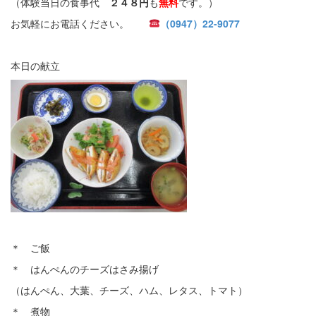
（体験当日の食事代
２４８円
も
無料
です。）
お気軽にお電話ください。
（0947）22-9077
本日の献立
＊ ご飯
＊ はんぺんのチーズはさみ揚げ
（はんぺん、大葉、チーズ、ハム、レタス、トマト）
＊ 煮物