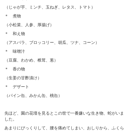
（じゃが芋、ミンチ、玉ねぎ、レタス、トマト）
＊ 煮物
（小松菜、人参、厚揚げ）
＊ 和え物
（アスパラ、ブロッコリー、胡瓜、ツナ、コーン）
＊ 味噌汁
（豆腐、わかめ、椎茸、葱）
＊ 香の物
（生姜の甘酢漬け）
＊ デザート
（パイン缶、みかん缶、桃缶）
先ほど、園の花壇を見るとこの世で一番嫌いな生き物、蛇がいま
した。
あまりにびっくりして、腰を痛めてしまい、おしりから、ふくら