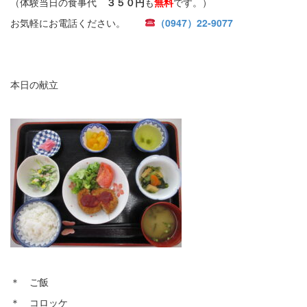
（体験当日の食事代
３５０円
も
無料
です。）
お気軽にお電話ください。
（0947）22-9077
本日の献立
＊ ご飯
＊ コロッケ