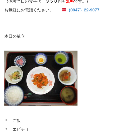
（体験当日の食事代
３５０円
も
無料
です。）
お気軽にお電話ください。
（0947）22-9077
本日の献立
＊ ご飯
＊ エビチリ