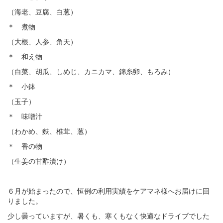
（海老、豆腐、白葱）
＊ 煮物
（大根、人参、角天）
＊ 和え物
（白菜、胡瓜、しめじ、カニカマ、錦糸卵、もろみ）
＊ 小鉢
（玉子）
＊ 味噌汁
（わかめ、麩、椎茸、葱）
＊ 香の物
（生姜の甘酢漬け）
６月が始まったので、恒例の利用実績をケアマネ様へお届けに回
りました。
少し曇っていますが、暑くも、寒くもなく快適なドライブでした