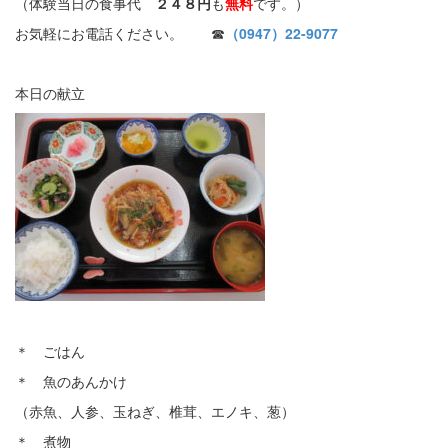
（体験当日の食事代
２４８円
も
無料
です。）
お気軽にお電話ください。 ☎
（0947）22-9077
本日の献立
＊ ごはん
＊ 魚のあんかけ
（赤魚、人参、玉ねぎ、椎茸、エノキ、葱）
＊ 煮物