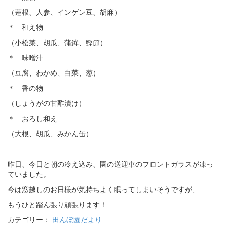
（蓮根、人参、インゲン豆、胡麻）
＊ 和え物
（小松菜、胡瓜、蒲鉾、鰹節）
＊ 味噌汁
（豆腐、わかめ、白菜、葱）
＊ 香の物
（しょうがの甘酢漬け）
＊ おろし和え
（大根、胡瓜、みかん缶）
昨日、今日と朝の冷え込み、園の送迎車のフロントガラスが凍っ
ていました。
今は窓越しのお日様が気持ちよく眠ってしまいそうですが、
もうひと踏ん張り頑張ります！
カテゴリー：
田んぼ園だより