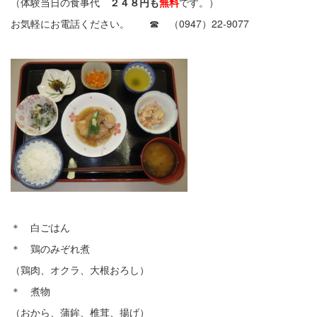
（体験当日の食事代
２４８円も
無料
です。）
お気軽にお電話ください。 ☎ （0947）22-9077
＊ 白ごはん
＊ 鶏のみぞれ煮
（鶏肉、オクラ、大根おろし）
＊ 煮物
（おから、蒲鉾、椎茸、揚げ）