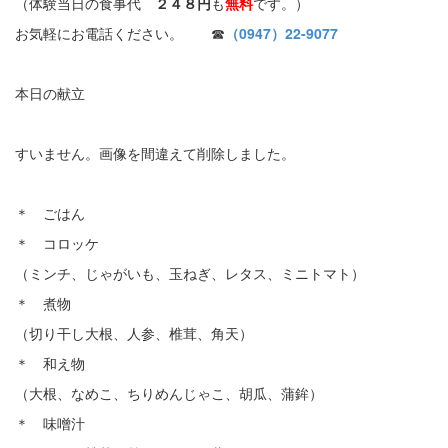
（体験当日の食事代
２４８円
も
無料
です。）
お気軽にお電話ください。 ☎
（0947）22-9077
本日の献立
すいません。画像を間違えて削除しました。
＊ ごはん
＊ コロッケ
（ミンチ、じゃがいも、玉ねぎ、レタス、ミニトマト）
＊ 煮物
（切り干し大根、人参、椎茸、角天）
＊ 和え物
（大根、なめこ、ちりめんじゃこ、胡瓜、蒲鉾）
＊ 味噌汁