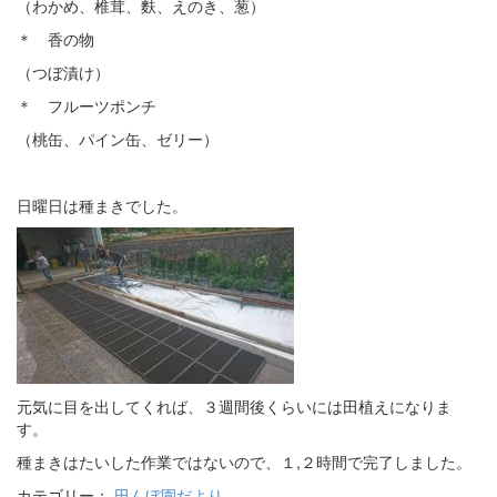
（わかめ、椎茸、麩、えのき、葱）
＊ 香の物
（つぼ漬け）
＊ フルーツポンチ
（桃缶、パイン缶、ゼリー）
日曜日は種まきでした。
元気に目を出してくれば、３週間後くらいには田植えになりま
す。
種まきはたいした作業ではないので、１,２時間で完了しました。
カテゴリー：
田んぼ園だより