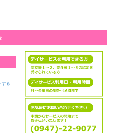
せ
トする