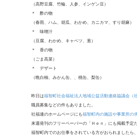
（高野豆腐、竹輪、人参、インゲン豆）
＊ 酢の物
（春雨、ハム、胡瓜、わかめ、カニカマ、すり胡麻）
＊ 味噌汁
（豆腐、わかめ、キャベツ、葱）
＊ 香の物
（ごま高菜）
＊ デザート
（晩白柚、みかん缶、、桃缶、梨缶）
昨日は
福智町社会福祉法人地域公益活動連絡協議会（
職員募集などの件もありました。
社福連のホームページにも
福智町内の施設や事業所の
来週発刊のフリーペーパーの「Ｈｅｎ」にも掲載予定
福智町内でのお仕事をされている方がおられましたら