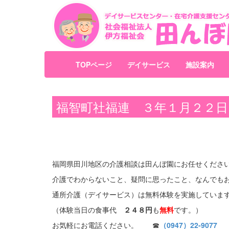
TOPページ
デイサービス
施設案内
福智町社福連 ３年１月２２日
福岡県田川地区の介護相談は田んぼ園にお任せくださ
介護でわからないこと、疑問に思ったこと、なんでも
通所介護（デイサービス）は無料体験を実施していま
（体験当日の食事代
２４８円
も
無料
です。）
お気軽にお電話ください。 ☎
（0947）22-9077