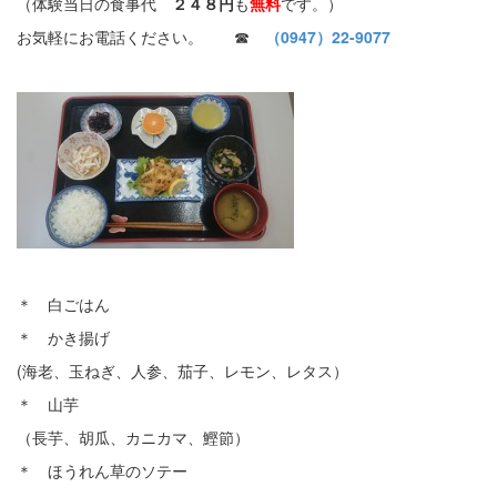
（体験当日の食事代
２４８円
も
無料
です。）
お気軽にお電話ください。 ☎
（0947）22-9077
＊ 白ごはん
＊ かき揚げ
(海老、玉ねぎ、人参、茄子、レモン、レタス）
＊ 山芋
（長芋、胡瓜、カニカマ、鰹節）
＊ ほうれん草のソテー