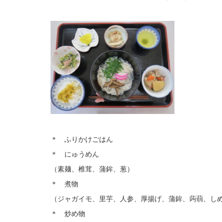
＊ ふりかけごはん
＊ にゅうめん
（素麺、椎茸、蒲鉾、葱）
＊ 煮物
（ジャガイモ、里芋、人参、厚揚げ、蒲鉾、蒟蒻、し
＊ 炒め物