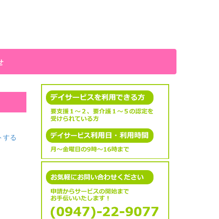
せ
トする