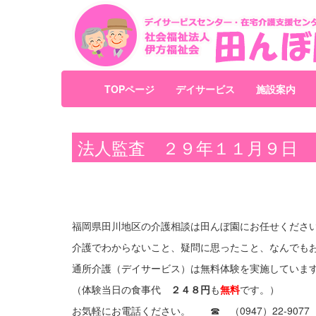
TOPページ
デイサービス
施設案内
法人監査 ２９年１１月９日
福岡県田川地区の介護相談は田んぼ園にお任せくださ
介護でわからないこと、疑問に思ったこと、なんでも
通所介護（デイサービス）は無料体験を実施していま
（体験当日の食事代
２４８円
も
無料
です。）
お気軽にお電話ください。 ☎ （0947）22-9077