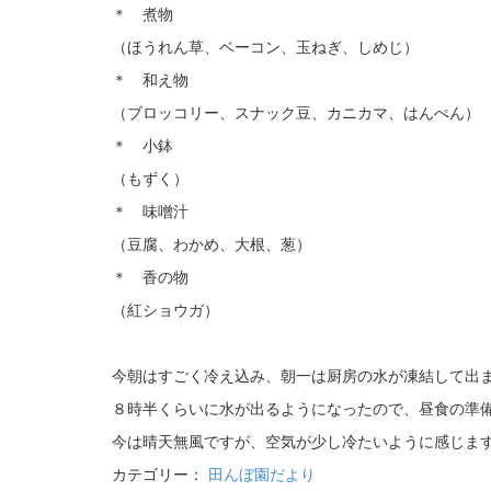
＊ 煮物
（ほうれん草、ベーコン、玉ねぎ、しめじ）
＊ 和え物
（ブロッコリー、スナック豆、カニカマ、はんぺん）
＊ 小鉢
（もずく）
＊ 味噌汁
（豆腐、わかめ、大根、葱）
＊ 香の物
（紅ショウガ）
今朝はすごく冷え込み、朝一は厨房の水が凍結して出
８時半くらいに水が出るようになったので、昼食の準
今は晴天無風ですが、空気が少し冷たいように感じま
カテゴリー：
田んぼ園だより