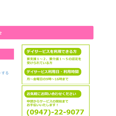
せ
トする