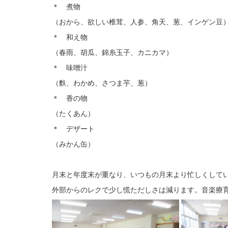
＊ 煮物
（おから、欲しい椎茸、人参、角天、葱、インゲン豆
＊ 和え物
（春雨、胡瓜、錦糸玉子、カニカマ）
＊ 味噌汁
（麩、わかめ、さつま芋、葱）
＊ 香の物
（たくあん）
＊ デザート
（みかん缶）
月末と年度末が重なり、いつもの月末より忙しくして
外部からのレクで少し慌ただしさは減ります。音楽療