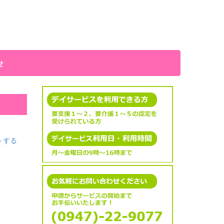
せ
トする