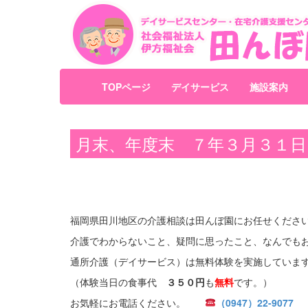
TOPページ
デイサービス
施設案内
月末、年度末 ７年３月３１日
福岡県田川地区の介護相談は田んぼ園にお任せくださ
介護でわからないこと、疑問に思ったこと、なんでも
通所介護（デイサービス）は無料体験を実施していま
（体験当日の食事代
３５０円
も
無料
です。）
お気軽にお電話ください。
（0947）22-9077