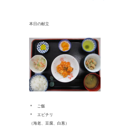
本日の献立
＊ ご飯
＊ エビチリ
（海老、豆腐、白葱）