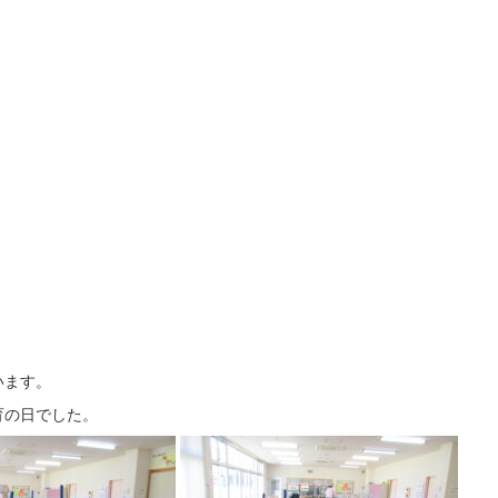
）
います。
育の日でした。