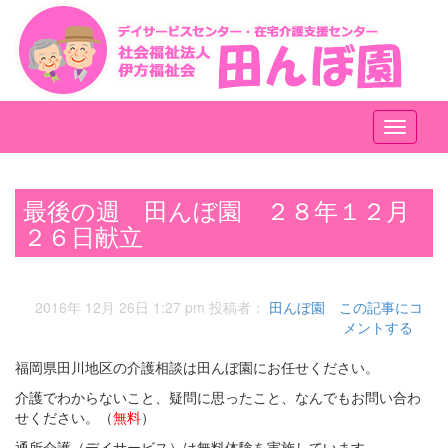
メ
ニ
ュ
ー
最後の週 田んぼ園 ２８年１２月
２６日献立
2016年 12月 26日 1:27 pm
投稿者：
田んぼ園
この記事にコ
メントする
福岡県田川地区の介護相談は田んぼ園にお任せください。
介護でわからないこと、疑問に思ったこと、なんでもお問い合わ
せください。（
無料
）
通所介護（デイサービス）は無料体験を実施しています。