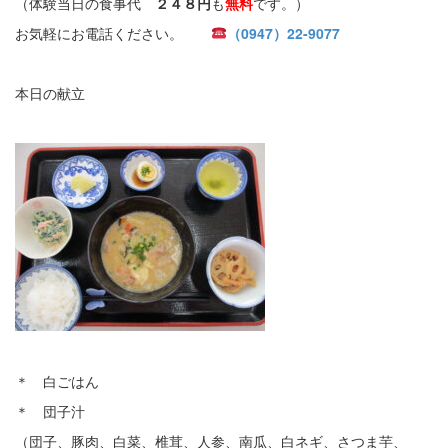
（体験当日の食事代
２４８円
も
無料
です。）
お気軽にお電話ください。
（0947）22-9077
本日の献立
＊ 白ごはん
＊ 団子汁
（団子、豚肉、白菜、椎茸、人参、南瓜、白ネギ、さつま芋、