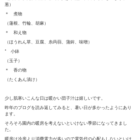
葱）
＊ 煮物
（蓮根、竹輪、胡麻）
＊ 和え物
（ほうれん草、豆腐、糸蒟蒻、蒲鉾、味噌）
* 小鉢
（玉子）
＊ 香の物
（たくあん漬け）
少し肌寒いこんな日は暖かい団子汁は嬉しいです。
昨年のブログを読み返してみると、暑い日が多かったようにあり
ます。
そろそろ園内の暖房を考えないといけない季節になってきまし
た。
暖房は冷房より消費電力が多いので電気代の心配もしないといけ