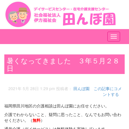
メ
ニ
ュ
ー
暑くなってきました ３年５月２８
日
2021年 5月 28日 1:29 pm
投稿者：
田んぼ園
この記事にコメ
ントする
福岡県田川地区の介護相談は田んぼ園にお任せください。
介護でわからないこと、疑問に思ったこと、なんでもお問い合わ
せください。（
無料
）
通所介護（デイサービス）は無料体験を実施しています。