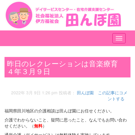
メ
ニ
ュ
ー
昨日のレクレーションは音楽療育
４年３月９日
2022年 3月 9日 1:26 pm
投稿者：
田んぼ園
この記事にコメ
ントする
福岡県田川地区の介護相談は田んぼ園にお任せください。
介護でわからないこと、疑問に思ったこと、なんでもお問い合わ
せください。（
無料
）
通所介護（デイサービス）は無料体験を実施しています。