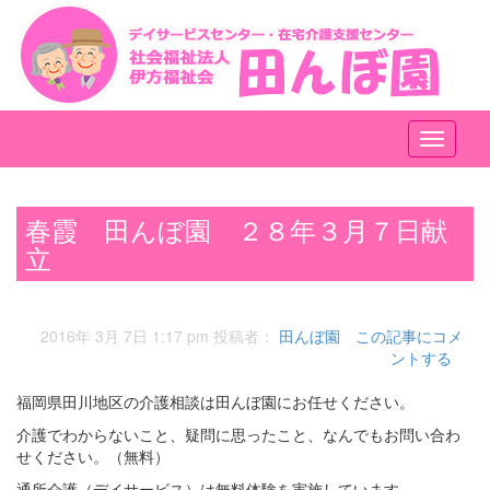
メ
ニ
ュ
ー
春霞 田んぼ園 ２８年３月７日献
立
2016年 3月 7日 1:17 pm
投稿者：
田んぼ園
この記事にコメ
ントする
福岡県田川地区の介護相談は田んぼ園にお任せください。
介護でわからないこと、疑問に思ったこと、なんでもお問い合わ
せください。（無料）
通所介護（デイサービス）は無料体験を実施しています。