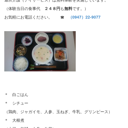
（体験当日の食事代
２４８円
も
無料
です。）
お気軽にお電話ください。 ☎
（0947）22-9077
＊ 白ごはん
＊ シチュー
（鶏肉、ジャガイモ、人参、玉ねぎ、牛乳、グリンピース）
＊ 大根煮