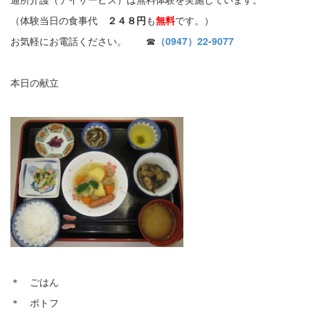
（体験当日の食事代
２４８円
も
無料
です。）
お気軽にお電話ください。 ☎
（0947）22-9077
本日の献立
＊ ごはん
＊ ポトフ