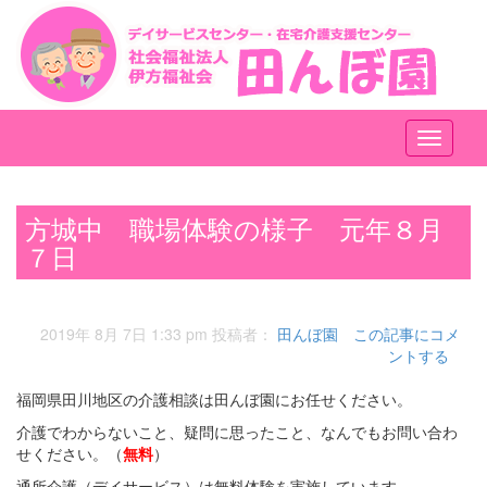
メ
ニ
ュ
ー
方城中 職場体験の様子 元年８月
７日
2019年 8月 7日 1:33 pm
投稿者：
田んぼ園
この記事にコメ
ントする
福岡県田川地区の介護相談は田んぼ園にお任せください。
介護でわからないこと、疑問に思ったこと、なんでもお問い合わ
せください。（
無料
）
通所介護（デイサービス）は無料体験を実施しています。