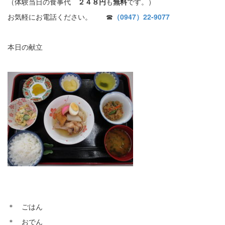
（体験当日の食事代
２４８円
も
無料
です。）
お気軽にお電話ください。 ☎
（0947）22-9077
本日の献立
＊ ごはん
＊ おでん