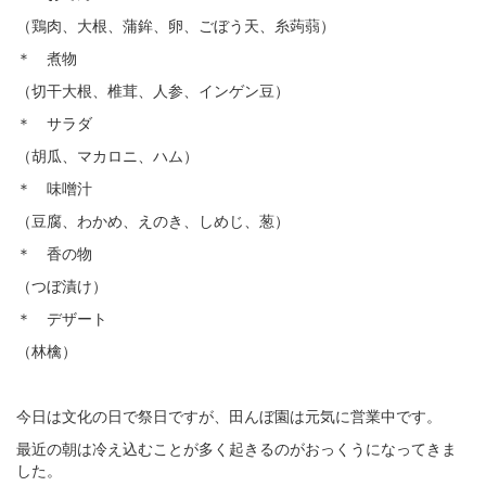
（鶏肉、大根、蒲鉾、卵、ごぼう天、糸蒟蒻）
＊ 煮物
（切干大根、椎茸、人参、インゲン豆）
＊ サラダ
（胡瓜、マカロニ、ハム）
＊ 味噌汁
（豆腐、わかめ、えのき、しめじ、葱）
＊ 香の物
（つぼ漬け）
＊ デザート
（林檎）
今日は文化の日で祭日ですが、田んぼ園は元気に営業中です。
最近の朝は冷え込むことが多く起きるのがおっくうになってきま
した。