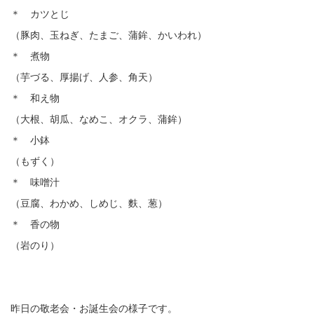
＊ カツとじ
（豚肉、玉ねぎ、たまご、蒲鉾、かいわれ）
＊ 煮物
（芋づる、厚揚げ、人参、角天）
＊ 和え物
（大根、胡瓜、なめこ、オクラ、蒲鉾）
＊ 小鉢
（もずく）
＊ 味噌汁
（豆腐、わかめ、しめじ、麩、葱）
＊ 香の物
（岩のり）
昨日の敬老会・お誕生会の様子です。