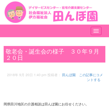
メ
ニ
ュ
ー
敬老会・誕生会の様子 ３０年９月
２０日
2018年 9月 20日 1:40 pm
投稿者：
田んぼ園
この記事にコメ
ントする
岡県田川地区の介護相談は田んぼ園にお任せください。