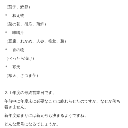
（茄子、鰹節）
＊ 和え物
（菜の花、胡瓜、蒲鉾）
＊ 味噌汁
（豆腐、わかめ、人参、椎茸、葱）
＊ 香の物
（べったら漬け）
＊ 寒天
（寒天、さつま芋）
３１年度の最終営業日です。
午前中に年度末に必要なことは終わらせたのですが、なぜか落ち
着きません。
新年度始まりには新元号も決まるようですね。
どんな元号になるでしょうか。