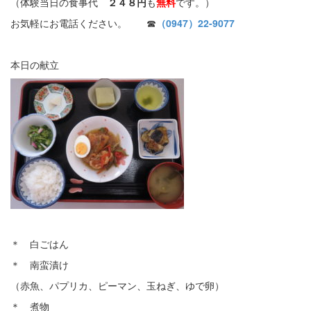
（体験当日の食事代
２４８円
も
無料
です。）
お気軽にお電話ください。 ☎
（0947）22-9077
本日の献立
＊ 白ごはん
＊ 南蛮漬け
（赤魚、パプリカ、ピーマン、玉ねぎ、ゆで卵）
＊ 煮物