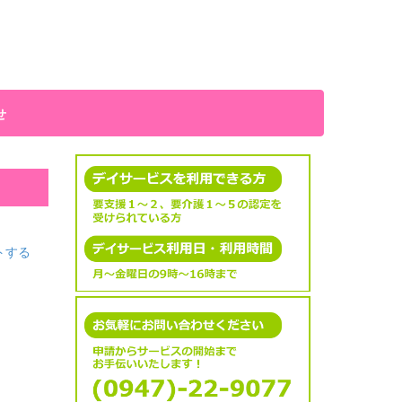
せ
トする