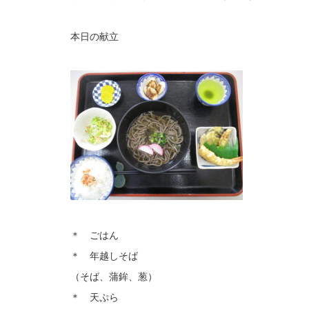
本日の献立
＊ ごはん
＊ 年越しそば
（そば、蒲鉾、葱）
＊ 天ぷら