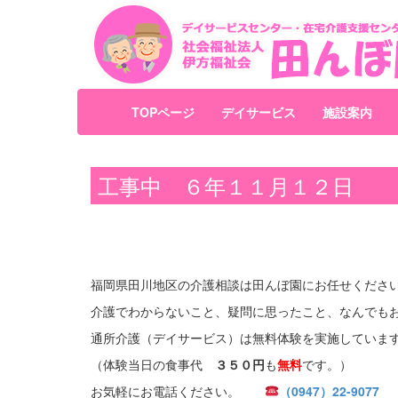
TOPページ
デイサービス
施設案内
工事中 ６年１１月１２日
福岡県田川地区の介護相談は田んぼ園にお任せくださ
介護でわからないこと、疑問に思ったこと、なんでも
通所介護（デイサービス）は無料体験を実施していま
（体験当日の食事代
３５０円
も
無料
です。）
お気軽にお電話ください。
（0947）22-9077