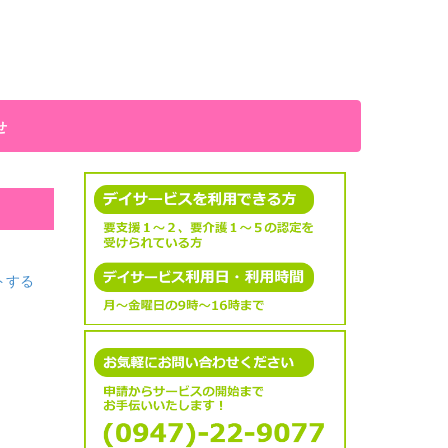
せ
トする