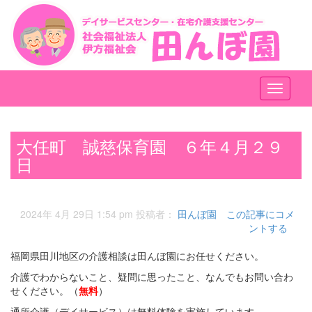
メ
ニ
ュ
ー
大任町 誠慈保育園 ６年４月２９
日
2024年 4月 29日 1:54 pm
投稿者：
田んぼ園
この記事にコメ
ントする
福岡県田川地区の介護相談は田んぼ園にお任せください。
介護でわからないこと、疑問に思ったこと、なんでもお問い合わ
せください。（
無料
）
通所介護（デイサービス）は無料体験を実施しています。