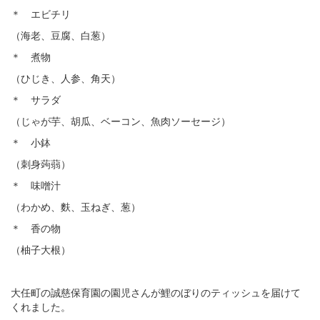
＊ エビチリ
（海老、豆腐、白葱）
＊ 煮物
（ひじき、人参、角天）
＊ サラダ
（じゃが芋、胡瓜、ベーコン、魚肉ソーセージ）
＊ 小鉢
（刺身蒟蒻）
＊ 味噌汁
（わかめ、麩、玉ねぎ、葱）
＊ 香の物
（柚子大根）
大任町の誠慈保育園の園児さんが鯉のぼりのティッシュを届けて
くれました。