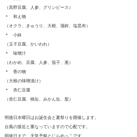
（高野豆腐、人参、グリンピース）
＊ 和え物
（オクラ、きゅうり、大根、蒲鉾、塩昆布）
＊ 小鉢
（玉子豆腐、かいわれ）
＊ 味噌汁
（わかめ、豆腐、人参、茄子、葱）
＊ 香の物
（大根の味噌漬け）
＊ 杏仁豆腐
（杏仁豆腐、桃缶、みかん缶、梨）
明後日水曜日はお誕生会と夏祭りを開催します。
台風の接近と重なっていますので心配です。
明後日まで、天気予報とにらめっこです。