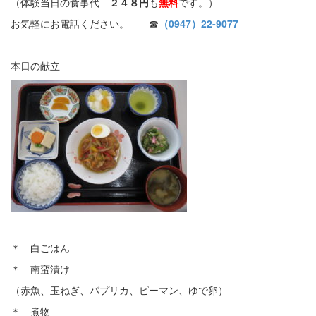
（体験当日の食事代
２４８円
も
無料
です。）
お気軽にお電話ください。 ☎
（0947）22-9077
本日の献立
＊ 白ごはん
＊ 南蛮漬け
（赤魚、玉ねぎ、パプリカ、ピーマン、ゆで卵）
＊ 煮物