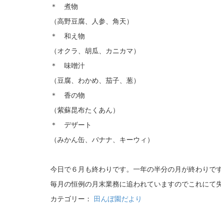
＊ 煮物
（高野豆腐、人参、角天）
＊ 和え物
（オクラ、胡瓜、カニカマ）
＊ 味噌汁
（豆腐、わかめ、茄子、葱）
＊ 香の物
（紫蘇昆布たくあん）
＊ デザート
（みかん缶、バナナ、キーウィ）
今日で６月も終わりです。一年の半分の月が終わりで
毎月の恒例の月末業務に追われていますのでこれにて
カテゴリー：
田んぼ園だより