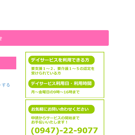
せ
トする