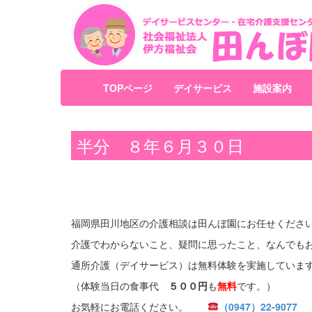
TOPページ
デイサービス
施設案内
半分 ８年６月３０日
福岡県田川地区の介護相談は田んぼ園にお任せくださ
介護でわからないこと、疑問に思ったこと、なんでも
通所介護（デイサービス）は無料体験を実施していま
（体験当日の食事代
５００円
も
無料
です。）
お気軽にお電話ください。
（0947）22-9077