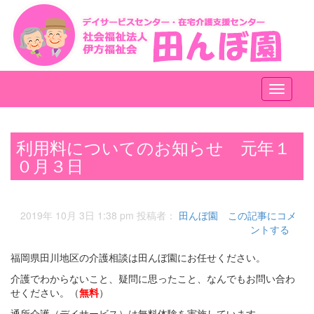
メ
ニ
ュ
ー
利用料についてのお知らせ 元年１
０月３日
2019年 10月 3日 1:38 pm
投稿者：
田んぼ園
この記事にコメ
ントする
福岡県田川地区の介護相談は田んぼ園にお任せください。
介護でわからないこと、疑問に思ったこと、なんでもお問い合わ
せください。（
無料
）
通所介護（デイサービス）は無料体験を実施しています。