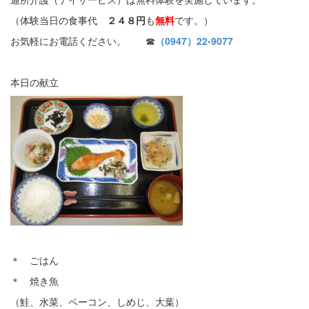
（体験当日の食事代
２４８円
も
無料
です。）
お気軽にお電話ください。 ☎
（0947）22-9077
本日の献立
＊ ごはん
＊ 焼き魚
（鮭、水菜、ベーコン、しめじ、大葉）