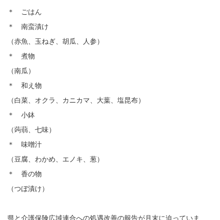
＊ ごはん
＊ 南蛮漬け
（赤魚、玉ねぎ、胡瓜、人参）
＊ 煮物
（南瓜）
＊ 和え物
（白菜、オクラ、カニカマ、大葉、塩昆布）
＊ 小鉢
（蒟蒻、七味）
＊ 味噌汁
（豆腐、わかめ、エノキ、葱）
＊ 香の物
（つぼ漬け）
県と介護保険広域連合への処遇改善の報告が月末に迫っていま