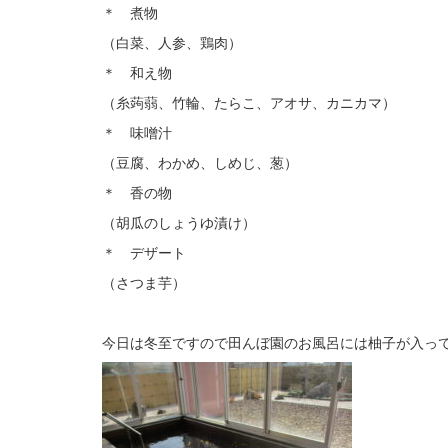
＊ 煮物
（白菜、人参、鶏肉）
＊ 和え物
（糸蒟蒻、竹輪、たらこ、アオサ、カニカマ）
＊ 味噌汁
（豆腐、わかめ、しめじ、葱）
＊ 香の物
（胡瓜のしょうゆ漬け）
＊ デザート
（さつま芋）
今日は冬至ですので田んぼ園のお風呂には柚子が入っ