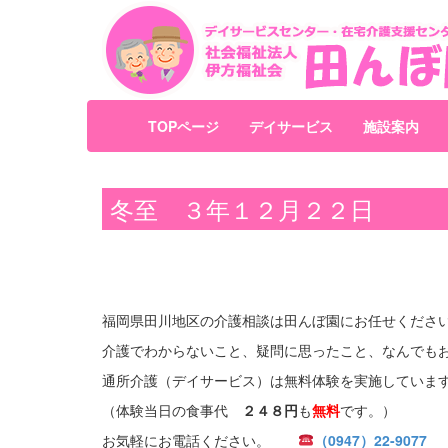
TOPページ
デイサービス
施設案内
冬至 ３年１２月２２日
福岡県田川地区の介護相談は田んぼ園にお任せくださ
介護でわからないこと、疑問に思ったこと、なんでも
通所介護（デイサービス）は無料体験を実施していま
（体験当日の食事代
２４８円
も
無料
です。）
お気軽にお電話ください。
（0947）22-9077