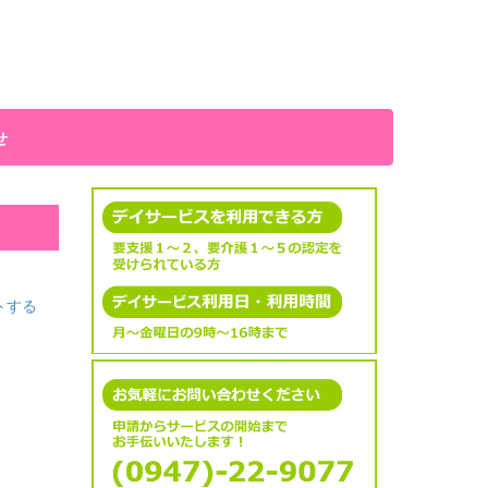
せ
トする