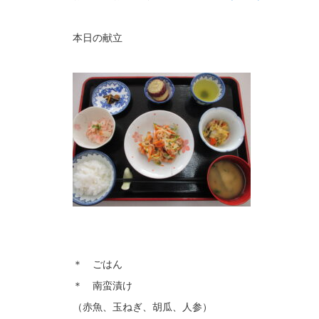
本日の献立
＊ ごはん
＊ 南蛮漬け
（赤魚、玉ねぎ、胡瓜、人参）