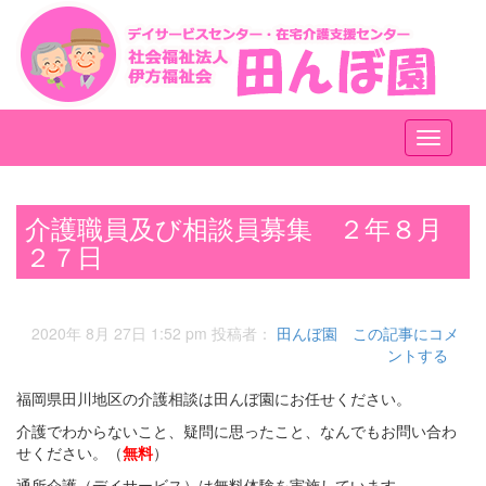
メ
ニ
ュ
ー
介護職員及び相談員募集 ２年８月
２７日
2020年 8月 27日 1:52 pm
投稿者：
田んぼ園
この記事にコメ
ントする
福岡県田川地区の介護相談は田んぼ園にお任せください。
介護でわからないこと、疑問に思ったこと、なんでもお問い合わ
せください。（
無料
）
通所介護（デイサービス）は無料体験を実施しています。