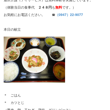
（体験当日の食事代
２４８円
も
無料
です。）
お気軽にお電話ください。 ☎
（0947）22-9077
本日の献立
＊ ごはん
＊ カツとじ
（豚肉、卵、玉ねぎ、蒲鉾、グリンピース）