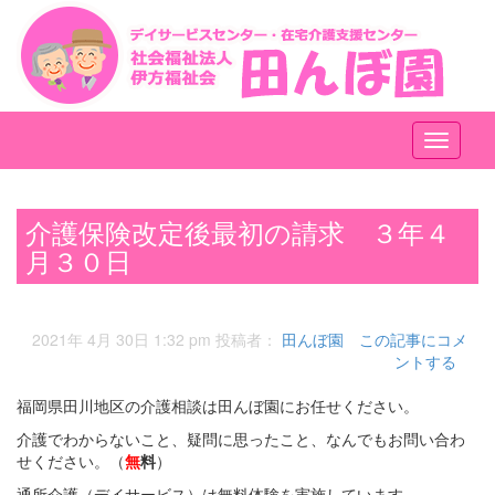
メ
ニ
ュ
ー
介護保険改定後最初の請求 ３年４
月３０日
2021年 4月 30日 1:32 pm
投稿者：
田んぼ園
この記事にコメ
ントする
福岡県田川地区の介護相談は田んぼ園にお任せください。
介護でわからないこと、疑問に思ったこと、なんでもお問い合わ
せください。（
無
料
）
通所介護（デイサービス）は無料体験を実施しています。