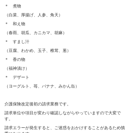
＊ 煮物
（白菜、厚揚げ、人参、角天）
＊ 和え物
（春雨、胡瓜、カニカマ、胡麻）
＊ すまし汁
（豆腐、わかめ、玉子、椎茸、葱）
＊ 香の物
（福神漬け）
＊ デザート
（ヨーグルト、苺、バナナ、みかん缶）
介護保険改定後初の請求業務です。
請求単位や項目が変わり確認しながらやっていますので大変で
す。
請求エラーが発生すると、ご迷惑をおかけすることがあるため慎