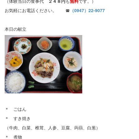
（体験当日の食事代
２４８円
も
無料
です。）
お気軽にお電話ください。 ☎
（0947）22-9077
本日の献立
＊ ごはん
＊ すき焼き
（牛肉、白菜、椎茸、人参、豆腐、蒟蒻、白葱）
＊ 煮物