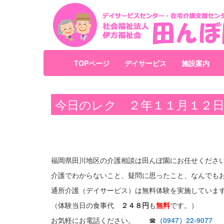
TOPページ
デイサービス
施設案内
今日のレク ２年１１月１２
福岡県田川地区の介護相談は田んぼ園にお任せくださ
介護でわからないこと、疑問に思ったこと、なんでも
通所介護（デイサービス）は無料体験を実施していま
（体験当日の食事代
２４８円
も
無料
です。）
お気軽にお電話ください。 ☎
（0947）22-9077