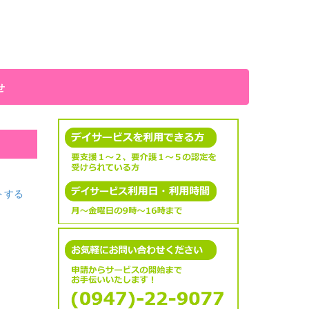
せ
トする