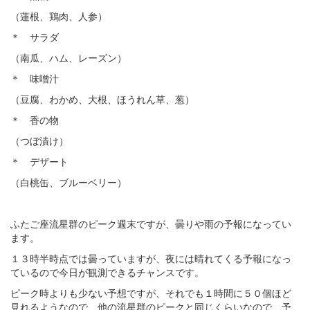
（蓮根、鶏肉、人参）
＊ サラダ
（南瓜、ハム、レーズン）
＊ 味噌汁
（豆腐、わかめ、大根、ほうれん草、葱）
＊ 香の物
（つぼ漬け）
＊ デザート
（白桃缶、ブルーベリー）
ふたご座流星群のピーク週末ですが、曇りや雨の予報になってい
ます。
１３時半時点では曇っていますが、夜には晴れてくる予報になっ
ているので今日が観測できるチャンスです。
ピーク時よりも少ない予想ですが、それでも１時間に５０個ほど
見れるようなので、他の流星群のピークと同じくらいなので、予