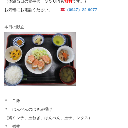
（体験当日の食事代
３５０円
も
無料
です。）
お気軽にお電話ください。
（0947）22-9077
本日の献立
＊ ご飯
＊ はんぺんのはさみ揚げ
（鶏ミンチ、玉ねぎ、はんぺん、玉子、レタス）
＊ 煮物