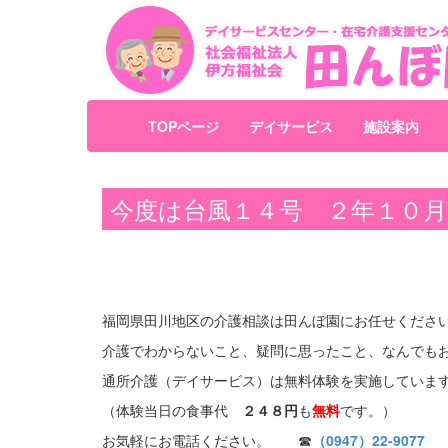
TOPページ
デイサービス
施設案内
今度は台風１４号 ２年１０月
福岡県田川地区の介護相談は田んぼ園にお任せくださ
介護でわからないこと、疑問に思ったこと、なんでも
通所介護（デイサービス）は無料体験を実施していま
（体験当日の食事代
２４８円
も
無料
です。）
お気軽にお電話ください。 ☎
（0947）22-9077