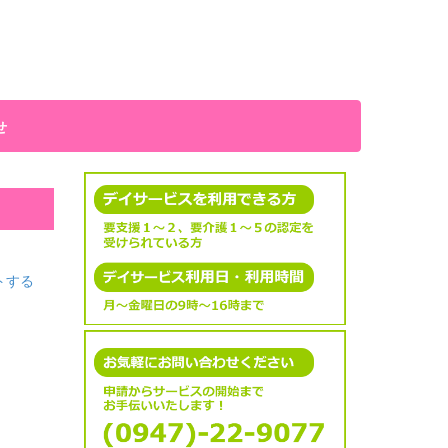
せ
トする