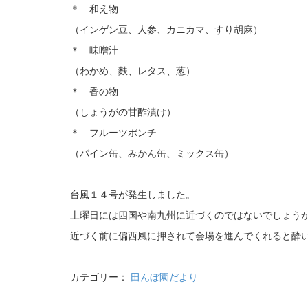
＊ 和え物
（インゲン豆、人参、カニカマ、すり胡麻）
＊ 味噌汁
（わかめ、麩、レタス、葱）
＊ 香の物
（しょうがの甘酢漬け）
＊ フルーツポンチ
（パイン缶、みかん缶、ミックス缶）
台風１４号が発生しました。
土曜日には四国や南九州に近づくのではないでしょう
近づく前に偏西風に押されて会場を進んでくれると酔
カテゴリー：
田んぼ園だより