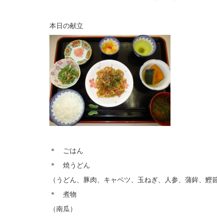
本日の献立
＊ ごはん
＊ 焼うどん
（うどん、豚肉、キャベツ、玉ねぎ、人参、蒲鉾、鰹
＊ 煮物
（南瓜）