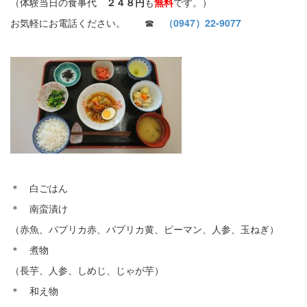
（体験当日の食事代
２４８円
も
無料
です。）
お気軽にお電話ください。 ☎
（0947）22-9077
＊ 白ごはん
＊ 南蛮漬け
（赤魚、パプリカ赤、パプリカ黄、ピーマン、人参、玉ねぎ）
＊ 煮物
（長芋、人参、しめじ、じゃが芋）
＊ 和え物