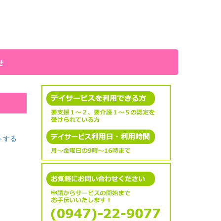
せ
トする